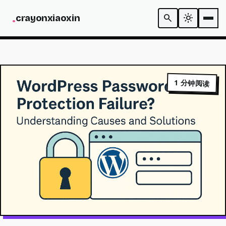
N
.
search
light_mode
c
r
a
y
o
n
x
i
a
o
x
i
n
CODE
1 分钟阅读