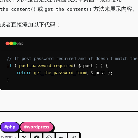
或
方法来展示内容。
the_content()
get_the_content()
或者直接添加以下代码：
php
Copy
// If post password required and it doesn't match the
if
(
post_password_required
(
$_post
)
)
{
return
get_the_password_form
(
$_post
)
;
}
#php
#wordpress