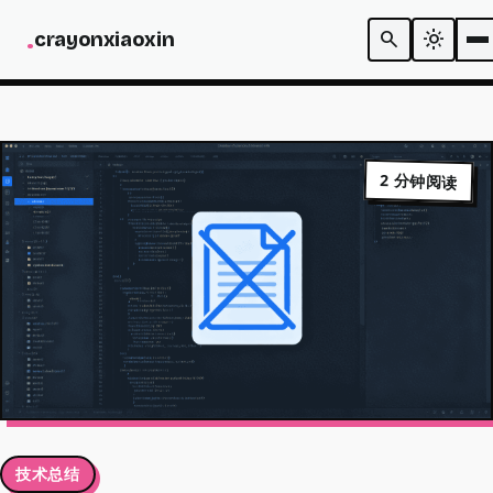
N
.
search
light_mode
c
r
a
y
o
n
x
i
a
o
x
i
n
CODE
2 分钟阅读
技术总结