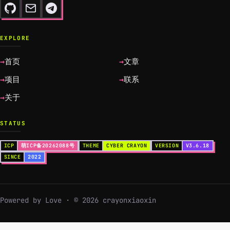
EXPLORE
首页
文章
项目
联系
关于
STATUS
ICP
萌ICP备20262088号
THEME
CYBER CRAYON
VERSION
V3.6.18
SINCE
2022
Powered by Love · © 2026 crayonxiaoxin