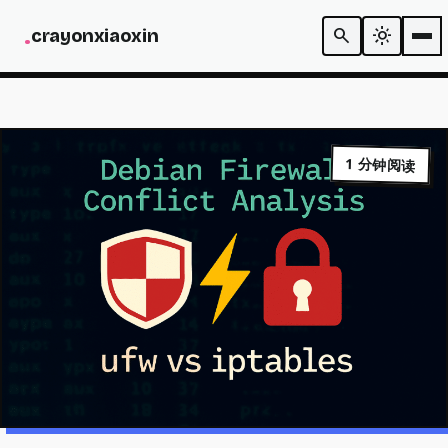
N
.
search
light_mode
c
r
a
y
o
n
x
i
a
o
x
i
n
CODE
1 分钟阅读