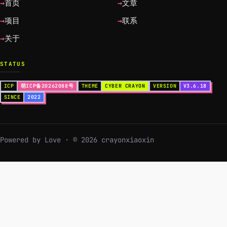
首页
文章
项目
联系
关于
STATUS
ICP
萌ICP备20262088号
THEME
CYBER CRAYON
VERSION
V3.6.18
SINCE
2022
Powered by Love · © 2026 crayonxiaoxin