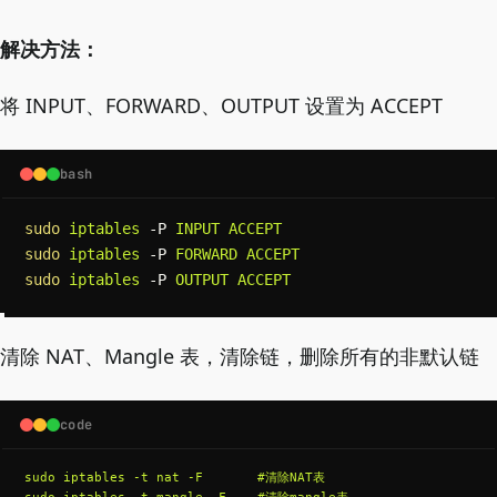
解决方法：
将 INPUT、FORWARD、OUTPUT 设置为 ACCEPT
bash
Copy
sudo
 iptables 
-P
sudo
 iptables 
-P
sudo
 iptables 
-P
 OUTPUT ACCEPT
清除 NAT、Mangle 表，清除链，删除所有的非默认链
code
sudo iptables -t nat -F       #清除NAT表

sudo iptables -t mangle -F    #清除mangle表
