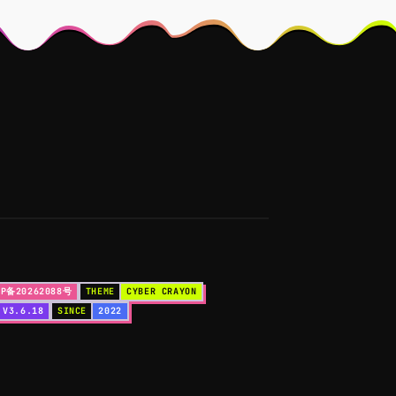
P备20262088号
THEME
CYBER CRAYON
V3.6.18
SINCE
2022