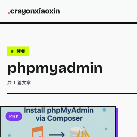
N
.
c
r
a
y
o
n
x
i
a
o
x
i
n
CODE
# 标签
phpmyadmin
共 1 篇文章
PHP