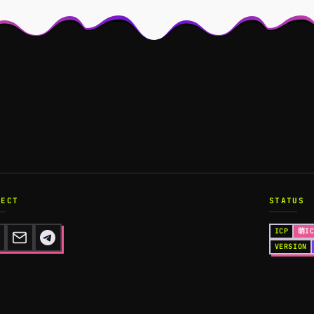
NECT
STATUS
ICP
萌IC
VERSION