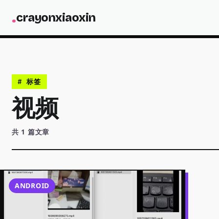
N
.
c
r
a
y
o
n
x
i
a
o
x
i
n
CODE
# 标签
视频
共 1 篇文章
ANDROID