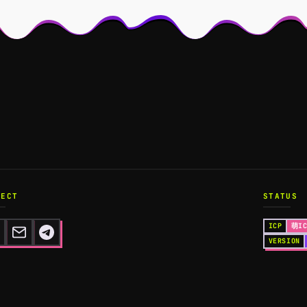
NECT
STATUS
ICP
萌IC
VERSION