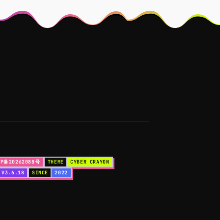
P备20262088号
THEME
CYBER CRAYON
V3.6.18
SINCE
2022